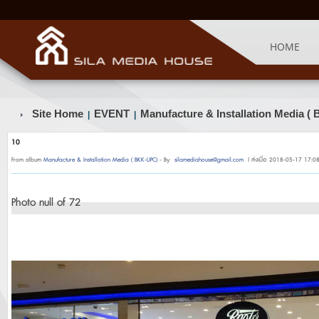
HOME
Site Home
EVENT
Manufacture & Installation Media 
|
|
10
From album
Manufacture & Installation Media ( BKK-UPC)
- By
silamediahouse@gmail.com
| ส่งเมื่อ 2018-05-17 17:08
Photo null of 72