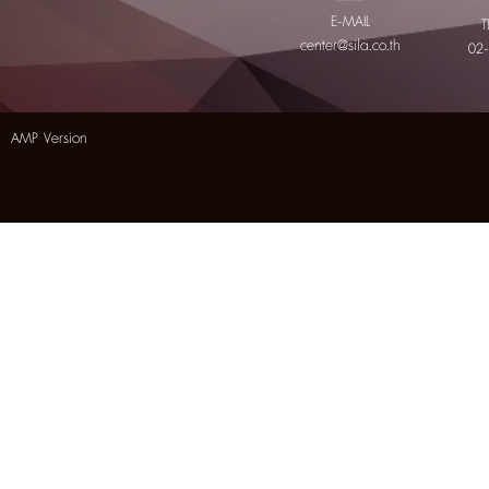
E-MAIL
T
center@sila.co.th
02
AMP Version