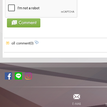
all comment(0)
E-MAIL
T