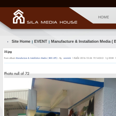
HOME
Site Home
EVENT
Manufacture & Installation Media 
|
|
22.jpg
From album
Manufacture & Installation Media ( BKK-UPC)
- By
annmink
| ส่งเมื่อ 2016-10-26 19:14:02.0 | ดู 2038 |
Photo null of 72