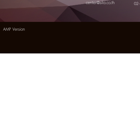
center@sila.co.th
02
AMP Version