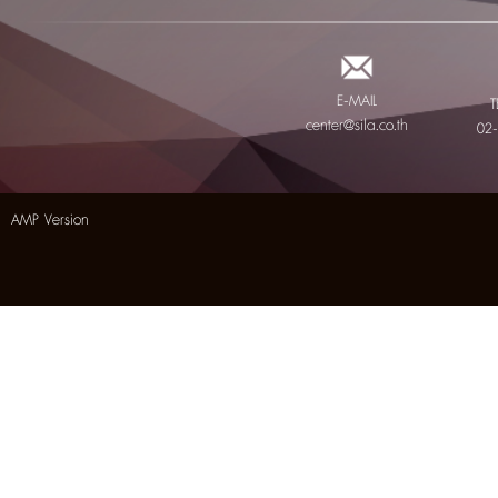
E-MAIL
T
center@sila.co.th
02
AMP Version