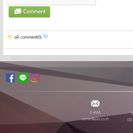
all comment(0)
E-MAIL
T
center@sila.co.th
02