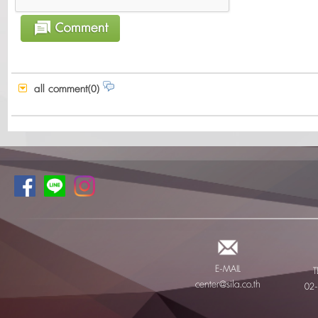
all comment(0)
E-MAIL
T
center@sila.co.th
02