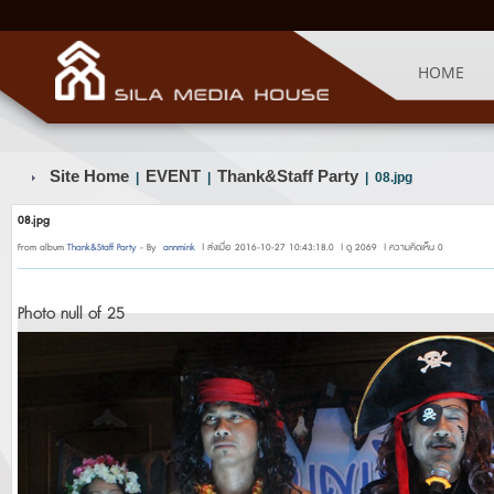
HOME
Site Home
EVENT
Thank&Staff Party
|
|
| 08.jpg
08.jpg
From album
Thank&Staff Party
- By
annmink
| ส่งเมื่อ 2016-10-27 10:43:18.0 | ดู 2069 | ความคิดเห็น 0
Photo null of 25