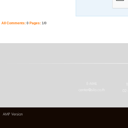
All Comments:
0
Pages:
1/0
E-MAIL
T
center@sila.co.th
02
AMP Version